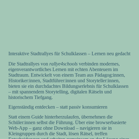
setzen auf rallye4schools, wenn sie ihren Klassen
etwas Besonderes bieten möchten. Seien auch Sie
die Ersten in Ihrem Kollegium, die neue Wege gehen!
Jetzt Kontakt aufnehmen!
Interaktive Stadtrallyes für Schulklassen – Lernen neu gedacht
Die Stadtrallyes von
rallye4schools
verbinden modernes,
eigenverantwortliches Lernen mit echten Abenteuern im
Stadtraum. Entwickelt von einem Team aus Pädagog:innen,
Historiker:innen, Stadtführer:innen und Storyteller:innen,
bieten sie ein durchdachtes Bildungserlebnis für Schulklassen
– mit spannendem Storytelling, digitalen Rätseln und
historischem Tiefgang.
Eigenständig entdecken – statt passiv konsumieren
Statt einem Guide hinterherzulaufen, übernehmen die
Schüler:innen selbst die Führung. Über eine browserbasierte
Web-App – ganz ohne Download – navigieren sie in
Kleingruppen durch die Stadt, lösen Rätsel, treffen