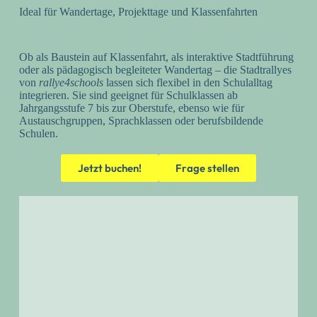
Ideal für Wandertage, Projekttage und Klassenfahrten
Ob als Baustein auf Klassenfahrt, als interaktive Stadtführung
oder als pädagogisch begleiteter Wandertag – die Stadtrallyes
von
rallye4schools
lassen sich flexibel in den Schulalltag
integrieren. Sie sind geeignet für Schulklassen ab
Jahrgangsstufe 7 bis zur Oberstufe, ebenso wie für
Austauschgruppen, Sprachklassen oder berufsbildende
Schulen.
Jetzt buchen!
Frage stellen
🤝 Maximale Flexibilität.
Persönliche Beratung. Für alle.
Sie möchten eine Stadtrallye buchen, sind sich aber
bei ein paar Punkten noch unsicher?