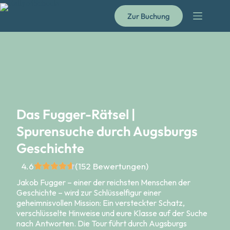
Zur Buchung
Das Fugger-Rätsel |
Spurensuche durch Augsburgs
Geschichte
4.6
(152 Bewertungen)
Jakob Fugger – einer der reichsten Menschen der
Geschichte – wird zur Schlüsselfigur einer
geheimnisvollen Mission: Ein versteckter Schatz,
verschlüsselte Hinweise und eure Klasse auf der Suche
nach Antworten. Die Tour führt durch Augsburgs