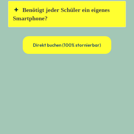
Benötigt jeder Schüler ein eigenes
Smartphone?
Direkt buchen (100% stornierbar)
✅ Bereit für ein
Schulabenteuer, das
begeistert?
Unsere Stadtrallyes sind mehr als nur ein
Programmpunkt – sie sind ein zeitgemäßes
Lernerlebnis, das Schüler:innen aktiviert, verbindet
und nachhaltig begeistert. Immer mehr Lehrkräfte