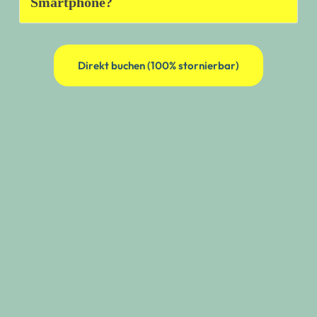
Smartphone?
Direkt buchen (100% stornierbar)
✅ Bereit für ein
Schulabenteuer, das
begeistert?
Unsere Stadtrallyes sind mehr als nur ein
Programmpunkt – sie sind ein zeitgemäßes
Lernerlebnis, das Schüler:innen aktiviert, verbindet
und nachhaltig begeistert. Immer mehr Lehrkräfte
setzen auf rallye4schools, wenn sie ihren Klassen
etwas Besonderes bieten möchten. Seien auch Sie
die Ersten in Ihrem Kollegium, die neue Wege gehen!