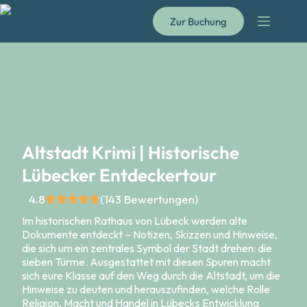
Zur Buchung
Altstadt Krimi | Historische
Lübecker Entdeckertour
4.8
(143 Bewertungen)
Im historischen Rathaus von Lübeck werden alte
Dokumente entdeckt – Notizen, Skizzen und Hinweise,
die sich um ein zentrales Symbol der Stadt drehen: die
sieben Türme. Ausgestattet mit diesen Spuren macht
sich eure Klasse auf den Weg durch die Altstadt, um die
Hinweise zu deuten und herauszufinden, welche Rolle
Religion, Macht und Handel in Lübecks Entwicklung