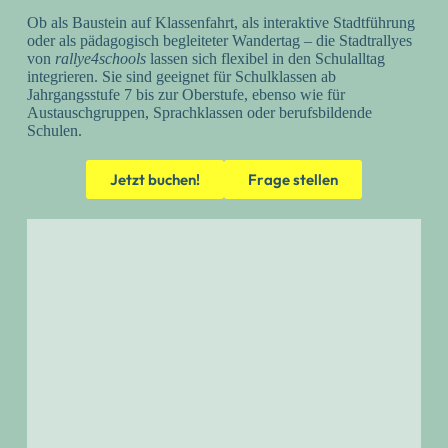
Ob als Baustein auf Klassenfahrt, als interaktive Stadtführung
oder als pädagogisch begleiteter Wandertag – die Stadtrallyes
von
rallye4schools
lassen sich flexibel in den Schulalltag
integrieren. Sie sind geeignet für Schulklassen ab
Jahrgangsstufe 7 bis zur Oberstufe, ebenso wie für
Austauschgruppen, Sprachklassen oder berufsbildende
Schulen.
Jetzt buchen!
Frage stellen
🤝 Maximale Flexibilität.
Persönliche Beratung. Für alle.
Sie möchten eine Stadtrallye buchen, sind sich aber
bei ein paar Punkten noch unsicher?
Ob offene Fragen, besondere
Gruppenkonstellationen oder individuelle
Anforderungen – schreiben Sie uns! Wir beraten Sie